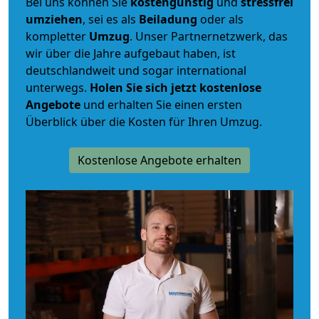
Bei uns können Sie
kostengünstig
und
stressfrei
umziehen
, sei es als
Beiladung
oder als
kompletter
Umzug
. Unser Partnernetzwerk, das
wir über die Jahre aufgebaut haben, ist
deutschlandweit und sogar international
unterwegs.
Holen Sie sich jetzt kostenlose
Angebote
und erhalten Sie einen ersten
Überblick über die Kosten für Ihren Umzug.
Kostenlose Angebote erhalten