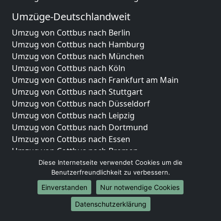
Umzüge-Deutschlandweit
Umzug von Cottbus nach Berlin
Umzug von Cottbus nach Hamburg
Umzug von Cottbus nach München
Umzug von Cottbus nach Köln
Umzug von Cottbus nach Frankfurt am Main
Umzug von Cottbus nach Stuttgart
Umzug von Cottbus nach Düsseldorf
Umzug von Cottbus nach Leipzig
Umzug von Cottbus nach Dortmund
Umzug von Cottbus nach Essen
Umzug von Cottbus nach Bremen
Umzug von Cottbus nach Dresden
Diese Internetseite verwendet Cookies um die
Benutzerfreundlichkeit zu verbessern.
Umzug von Cottbus nach Hannover
Umzug von Cottbus nach Nürnberg
Einverstanden
Nur notwendige Cookies
Umzug von Cottbus nach Duisburg
Datenschutzerklärung
Umzug von Cottbus nach Bochum