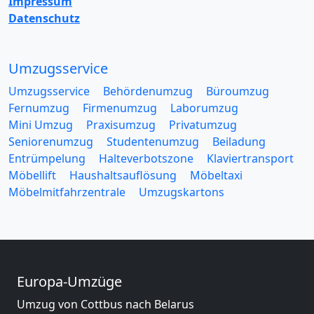
Impressum
Datenschutz
Umzugsservice
Umzugsservice
Behördenumzug
Büroumzug
Fernumzug
Firmenumzug
Laborumzug
Mini Umzug
Praxisumzug
Privatumzug
Seniorenumzug
Studentenumzug
Beiladung
Entrümpelung
Halteverbotszone
Klaviertransport
Möbellift
Haushaltsauflösung
Möbeltaxi
Möbelmitfahrzentrale
Umzugskartons
Europa-Umzüge
Umzug von Cottbus nach Belarus