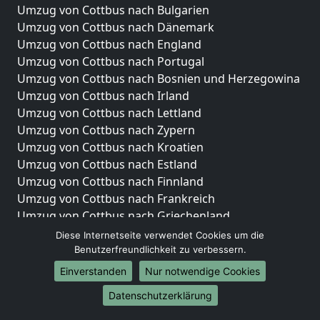
Umzug von Cottbus nach Bulgarien
Umzug von Cottbus nach Dänemark
Umzug von Cottbus nach England
Umzug von Cottbus nach Portugal
Umzug von Cottbus nach Bosnien und Herzegowina
Umzug von Cottbus nach Irland
Umzug von Cottbus nach Lettland
Umzug von Cottbus nach Zypern
Umzug von Cottbus nach Kroatien
Umzug von Cottbus nach Estland
Umzug von Cottbus nach Finnland
Umzug von Cottbus nach Frankreich
Umzug von Cottbus nach Griechenland
Umzug von Cottbus nach Italien
Diese Internetseite verwendet Cookies um die
Umzug von Cottbus nach Liechtenstein
Benutzerfreundlichkeit zu verbessern.
Umzug von Cottbus nach Luxemburg
Einverstanden
Nur notwendige Cookies
Umzug von Cottbus nach Niederlande
Datenschutzerklärung
Umzug von Cottbus nach Norwegen