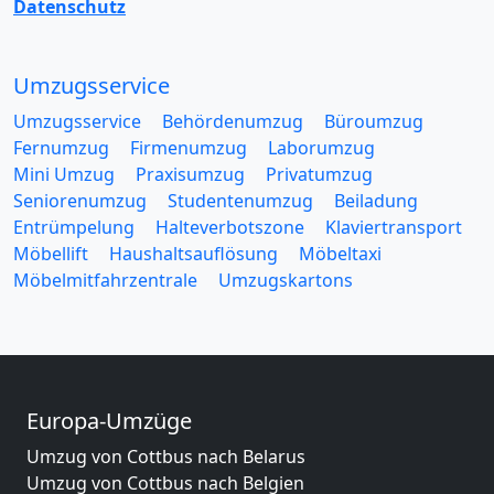
Datenschutz
Umzugsservice
Umzugsservice
Behördenumzug
Büroumzug
Fernumzug
Firmenumzug
Laborumzug
Mini Umzug
Praxisumzug
Privatumzug
Seniorenumzug
Studentenumzug
Beiladung
Entrümpelung
Halteverbotszone
Klaviertransport
Möbellift
Haushaltsauflösung
Möbeltaxi
Möbelmitfahrzentrale
Umzugskartons
Europa-Umzüge
Umzug von Cottbus nach Belarus
Umzug von Cottbus nach Belgien