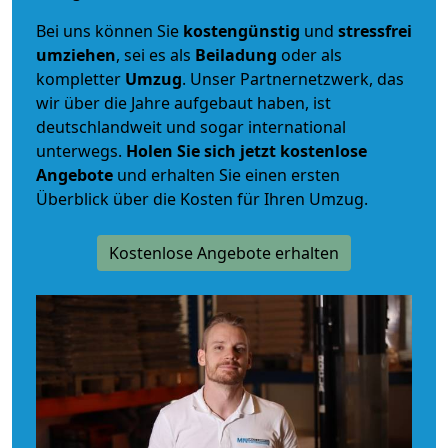
Bei uns können Sie
kostengünstig
und
stressfrei
umziehen
, sei es als
Beiladung
oder als
kompletter
Umzug
. Unser Partnernetzwerk, das
wir über die Jahre aufgebaut haben, ist
deutschlandweit und sogar international
unterwegs.
Holen Sie sich jetzt kostenlose
Angebote
und erhalten Sie einen ersten
Überblick über die Kosten für Ihren Umzug.
Kostenlose Angebote erhalten