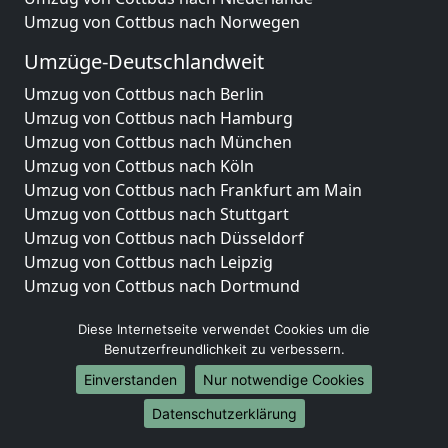
Umzug von Cottbus nach Norwegen
Umzüge-Deutschlandweit
Umzug von Cottbus nach Berlin
Umzug von Cottbus nach Hamburg
Umzug von Cottbus nach München
Umzug von Cottbus nach Köln
Umzug von Cottbus nach Frankfurt am Main
Umzug von Cottbus nach Stuttgart
Umzug von Cottbus nach Düsseldorf
Umzug von Cottbus nach Leipzig
Umzug von Cottbus nach Dortmund
Umzug von Cottbus nach Essen
Diese Internetseite verwendet Cookies um die
Umzug von Cottbus nach Bremen
Benutzerfreundlichkeit zu verbessern.
Umzug von Cottbus nach Dresden
Umzug von Cottbus nach Hannover
Einverstanden
Nur notwendige Cookies
Umzug von Cottbus nach Nürnberg
Datenschutzerklärung
Umzug von Cottbus nach Duisburg