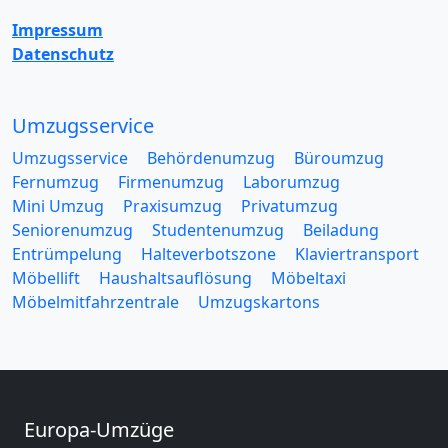
Impressum
Datenschutz
Umzugsservice
Umzugsservice
Behördenumzug
Büroumzug
Fernumzug
Firmenumzug
Laborumzug
Mini Umzug
Praxisumzug
Privatumzug
Seniorenumzug
Studentenumzug
Beiladung
Entrümpelung
Halteverbotszone
Klaviertransport
Möbellift
Haushaltsauflösung
Möbeltaxi
Möbelmitfahrzentrale
Umzugskartons
Europa-Umzüge