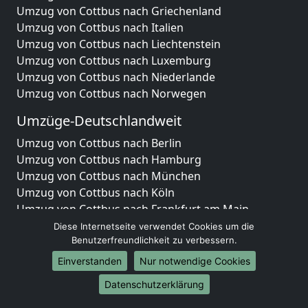
Umzug von Cottbus nach Griechenland
Umzug von Cottbus nach Italien
Umzug von Cottbus nach Liechtenstein
Umzug von Cottbus nach Luxemburg
Umzug von Cottbus nach Niederlande
Umzug von Cottbus nach Norwegen
Umzüge-Deutschlandweit
Umzug von Cottbus nach Berlin
Umzug von Cottbus nach Hamburg
Umzug von Cottbus nach München
Umzug von Cottbus nach Köln
Umzug von Cottbus nach Frankfurt am Main
Umzug von Cottbus nach Stuttgart
Diese Internetseite verwendet Cookies um die
Umzug von Cottbus nach Düsseldorf
Benutzerfreundlichkeit zu verbessern.
Umzug von Cottbus nach Leipzig
Einverstanden
Nur notwendige Cookies
Umzug von Cottbus nach Dortmund
Datenschutzerklärung
Umzug von Cottbus nach Essen
Umzug von Cottbus nach Bremen