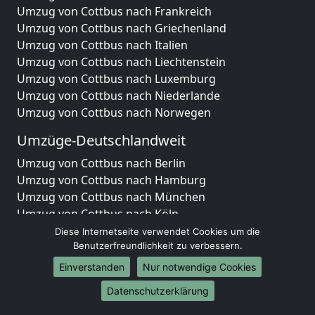
Umzug von Cottbus nach Frankreich
Umzug von Cottbus nach Griechenland
Umzug von Cottbus nach Italien
Umzug von Cottbus nach Liechtenstein
Umzug von Cottbus nach Luxemburg
Umzug von Cottbus nach Niederlande
Umzug von Cottbus nach Norwegen
Umzüge-Deutschlandweit
Umzug von Cottbus nach Berlin
Umzug von Cottbus nach Hamburg
Umzug von Cottbus nach München
Umzug von Cottbus nach Köln
Umzug von Cottbus nach Frankfurt am Main
Diese Internetseite verwendet Cookies um die
Umzug von Cottbus nach Stuttgart
Benutzerfreundlichkeit zu verbessern.
Umzug von Cottbus nach Düsseldorf
Einverstanden
Nur notwendige Cookies
Umzug von Cottbus nach Leipzig
Datenschutzerklärung
Umzug von Cottbus nach Dortmund
Umzug von Cottbus nach Essen