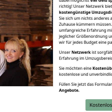
dabei möglichst
viel Geld 
richtig! Unser Netzwerk bi
kostengünstige Umzugsdi
Sie sich um nichts anderes 
Zuhause kümmern müssen. W
umfangreiche Erfahrung mi
jeglicher Größenordnung u
wir für jedes Budget eine 
Unser
Netzwerk
ist sorgfäl
Erfahrung im Umzugsberei
Sie möchten eine
Kostenüb
kostenlose und unverbindli
Füllen Sie jetzt das Formula
Angebote.
Kostenlos