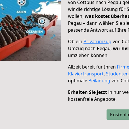
von Cottbus nach Pegau geh
wir die richtige Lösung für
wollen,
was kostet überh
Pegau – dann wählen Sie si
passende Antwort auf Ihre 
Ob ein
Privatumzug
von Cot
Umzug nach Pegau,
wir he
umziehen können.
Allzeit bereit für Ihren
Firm
Klaviertransport
,
Studente
optimale
Beiladung
von Cot
Erhalten Sie jetzt
in nur we
kostenfreie Angebote.
Kostenlo