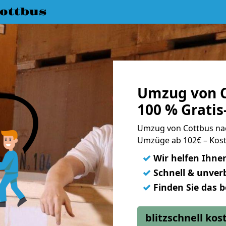
ottbus
Umzug von C
100 % Grati
Umzug von Cottbus na
Umzüge ab 102€ – Kost
✓
Wir helfen Ihne
✓
Schnell & unverb
✓
Finden Sie das 
blitzschnell ko