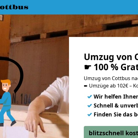
ottbus
Umzug von C
☛ 100 % Gra
Umzug von Cottbus na
➨ Umzüge ab 102€ – Ko
✓
Wir helfen Ihne
✓
Schnell & unverb
✓
Finden Sie das 
blitzschnell ko