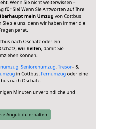
eht! Wenn Sie nicht weiterwissen –
ng für Sie! Wenn Sie Antworten auf Ihre
 überhaupt mein Umzug
von Cottbus
 Sie sie uns, denn wir haben immer die
Fragen parat.
tbus nach Oschatz oder ein
Oschatz,
wir helfen
, damit Sie
umziehen können.
enumzug
,
Seniorenumzug
,
Tresor
– &
numzug
in Cottbus,
Fernumzug
oder eine
tbus nach Oschatz.
nigen Minuten unverbindliche und
se Angebote erhalten