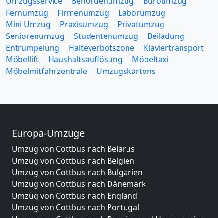
Umzugsservice
Behördenumzug
Büroumzug
Fernumzug
Firmenumzug
Laborumzug
Mini Umzug
Praxisumzug
Privatumzug
Seniorenumzug
Studentenumzug
Beiladung
Entrümpelung
Halteverbotszone
Klaviertransport
Möbellift
Haushaltsauflösung
Möbeltaxi
Möbelmitfahrzentrale
Umzugskartons
Europa-Umzüge
Umzug von Cottbus nach Belarus
Umzug von Cottbus nach Belgien
Umzug von Cottbus nach Bulgarien
Umzug von Cottbus nach Dänemark
Umzug von Cottbus nach England
Umzug von Cottbus nach Portugal