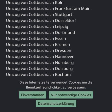
Umzug von Cottbus nach Köln
Umzug von Cottbus nach Frankfurt am Main
Umzug von Cottbus nach Stuttgart
Umzug von Cottbus nach Düsseldorf
Umzug von Cottbus nach Leipzig
Umzug von Cottbus nach Dortmund
Umzug von Cottbus nach Essen
Umzug von Cottbus nach Bremen
Umzug von Cottbus nach Dresden
Umzug von Cottbus nach Hannover
Umzug von Cottbus nach Nürnberg
Umzug von Cottbus nach Duisburg
Umzug von Cottbus nach Bochum
Umzug von Cottbus nach Wuppertal
Diese Internetseite verwendet Cookies um die
Umzug von Cottbus nach Bielefeld
Benutzerfreundlichkeit zu verbessern.
Umzug von Cottbus nach Bonn
Einverstanden
Nur notwendige Cookies
Umzug von Cottbus nach Münster
Datenschutzerklärung
Internationale-Umzüge