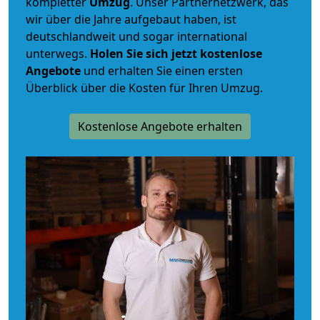
kompletter
Umzug
. Unser Partnernetzwerk, das
wir über die Jahre aufgebaut haben, ist
deutschlandweit und sogar international
unterwegs.
Holen Sie sich jetzt kostenlose
Angebote
und erhalten Sie einen ersten
Überblick über die Kosten für Ihren Umzug.
Kostenlose Angebote erhalten