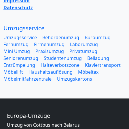
Impressum
Datenschutz
Umzugsservice
Umzugsservice
Behördenumzug
Büroumzug
Fernumzug
Firmenumzug
Laborumzug
Mini Umzug
Praxisumzug
Privatumzug
Seniorenumzug
Studentenumzug
Beiladung
Entrümpelung
Halteverbotszone
Klaviertransport
Möbellift
Haushaltsauflösung
Möbeltaxi
Möbelmitfahrzentrale
Umzugskartons
Europa-Umzüge
Umzug von Cottbus nach Belarus