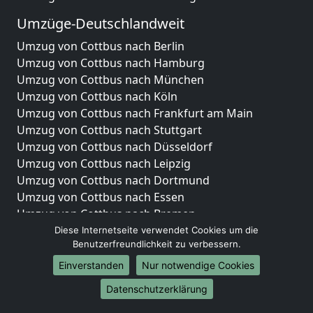
Umzüge-Deutschlandweit
Umzug von Cottbus nach Berlin
Umzug von Cottbus nach Hamburg
Umzug von Cottbus nach München
Umzug von Cottbus nach Köln
Umzug von Cottbus nach Frankfurt am Main
Umzug von Cottbus nach Stuttgart
Umzug von Cottbus nach Düsseldorf
Umzug von Cottbus nach Leipzig
Umzug von Cottbus nach Dortmund
Umzug von Cottbus nach Essen
Umzug von Cottbus nach Bremen
Umzug von Cottbus nach Dresden
Diese Internetseite verwendet Cookies um die
Benutzerfreundlichkeit zu verbessern.
Umzug von Cottbus nach Hannover
Umzug von Cottbus nach Nürnberg
Einverstanden
Nur notwendige Cookies
Umzug von Cottbus nach Duisburg
Datenschutzerklärung
Umzug von Cottbus nach Bochum