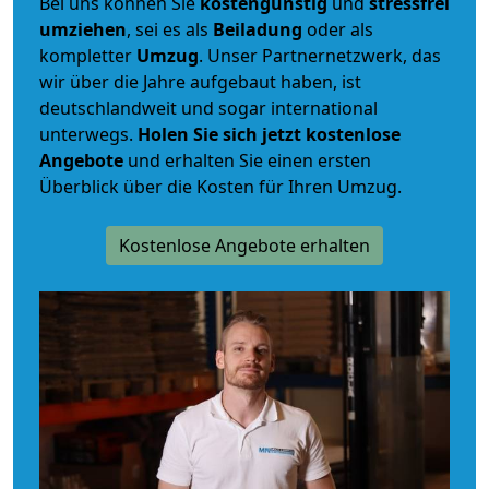
Bei uns können Sie
kostengünstig
und
stressfrei
umziehen
, sei es als
Beiladung
oder als
kompletter
Umzug
. Unser Partnernetzwerk, das
wir über die Jahre aufgebaut haben, ist
deutschlandweit und sogar international
unterwegs.
Holen Sie sich jetzt kostenlose
Angebote
und erhalten Sie einen ersten
Überblick über die Kosten für Ihren Umzug.
Kostenlose Angebote erhalten