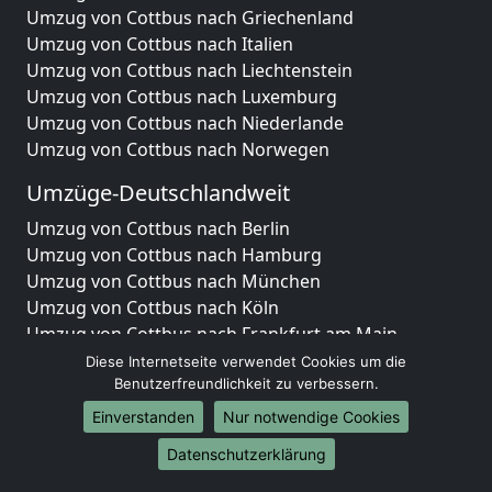
Umzug von Cottbus nach Griechenland
Umzug von Cottbus nach Italien
Umzug von Cottbus nach Liechtenstein
Umzug von Cottbus nach Luxemburg
Umzug von Cottbus nach Niederlande
Umzug von Cottbus nach Norwegen
Umzüge-Deutschlandweit
Umzug von Cottbus nach Berlin
Umzug von Cottbus nach Hamburg
Umzug von Cottbus nach München
Umzug von Cottbus nach Köln
Umzug von Cottbus nach Frankfurt am Main
Umzug von Cottbus nach Stuttgart
Diese Internetseite verwendet Cookies um die
Umzug von Cottbus nach Düsseldorf
Benutzerfreundlichkeit zu verbessern.
Umzug von Cottbus nach Leipzig
Einverstanden
Nur notwendige Cookies
Umzug von Cottbus nach Dortmund
Datenschutzerklärung
Umzug von Cottbus nach Essen
Umzug von Cottbus nach Bremen