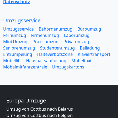
Datenschutz
Umzugsservice
Umzugsservice
Behördenumzug
Büroumzug
Fernumzug
Firmenumzug
Laborumzug
Mini Umzug
Praxisumzug
Privatumzug
Seniorenumzug
Studentenumzug
Beiladung
Entrümpelung
Halteverbotszone
Klaviertransport
Möbellift
Haushaltsauflösung
Möbeltaxi
Möbelmitfahrzentrale
Umzugskartons
Europa-Umzüge
Umzug von Cottbus nach Belarus
Umzug von Cottbus nach Belgien