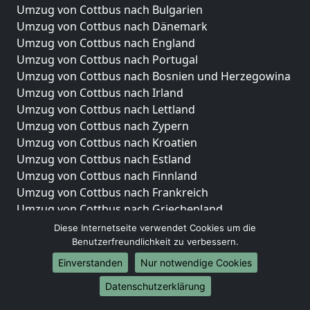
Umzug von Cottbus nach Bulgarien
Umzug von Cottbus nach Dänemark
Umzug von Cottbus nach England
Umzug von Cottbus nach Portugal
Umzug von Cottbus nach Bosnien und Herzegowina
Umzug von Cottbus nach Irland
Umzug von Cottbus nach Lettland
Umzug von Cottbus nach Zypern
Umzug von Cottbus nach Kroatien
Umzug von Cottbus nach Estland
Umzug von Cottbus nach Finnland
Umzug von Cottbus nach Frankreich
Umzug von Cottbus nach Griechenland
Umzug von Cottbus nach Italien
Diese Internetseite verwendet Cookies um die
Umzug von Cottbus nach Liechtenstein
Benutzerfreundlichkeit zu verbessern.
Umzug von Cottbus nach Luxemburg
Einverstanden
Nur notwendige Cookies
Umzug von Cottbus nach Niederlande
Datenschutzerklärung
Umzug von Cottbus nach Norwegen