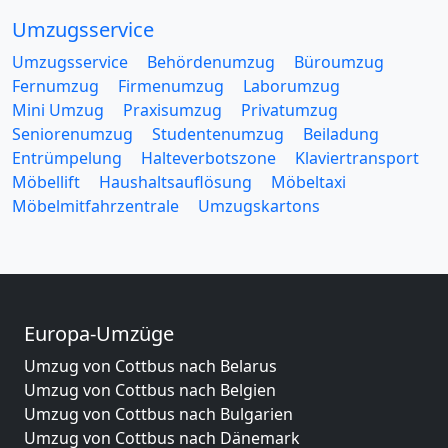
Umzugsservice
Umzugsservice
Behördenumzug
Büroumzug
Fernumzug
Firmenumzug
Laborumzug
Mini Umzug
Praxisumzug
Privatumzug
Seniorenumzug
Studentenumzug
Beiladung
Entrümpelung
Halteverbotszone
Klaviertransport
Möbellift
Haushaltsauflösung
Möbeltaxi
Möbelmitfahrzentrale
Umzugskartons
Europa-Umzüge
Umzug von Cottbus nach Belarus
Umzug von Cottbus nach Belgien
Umzug von Cottbus nach Bulgarien
Umzug von Cottbus nach Dänemark