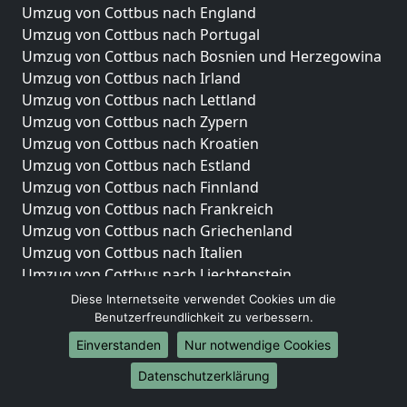
Umzug von Cottbus nach England
Umzug von Cottbus nach Portugal
Umzug von Cottbus nach Bosnien und Herzegowina
Umzug von Cottbus nach Irland
Umzug von Cottbus nach Lettland
Umzug von Cottbus nach Zypern
Umzug von Cottbus nach Kroatien
Umzug von Cottbus nach Estland
Umzug von Cottbus nach Finnland
Umzug von Cottbus nach Frankreich
Umzug von Cottbus nach Griechenland
Umzug von Cottbus nach Italien
Umzug von Cottbus nach Liechtenstein
Umzug von Cottbus nach Luxemburg
Diese Internetseite verwendet Cookies um die
Umzug von Cottbus nach Niederlande
Benutzerfreundlichkeit zu verbessern.
Umzug von Cottbus nach Norwegen
Einverstanden
Nur notwendige Cookies
Umzüge-Deutschlandweit
Datenschutzerklärung
Umzug von Cottbus nach Berlin