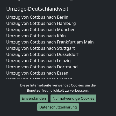
Umzüge-Deutschlandweit
Umzug von Cottbus nach Berlin
Umzug von Cottbus nach Hamburg
Umzug von Cottbus nach München
Umzug von Cottbus nach Köln
Umzug von Cottbus nach Frankfurt am Main
Umzug von Cottbus nach Stuttgart
Umzug von Cottbus nach Düsseldorf
Umzug von Cottbus nach Leipzig
Umzug von Cottbus nach Dortmund
Umzug von Cottbus nach Essen
Umzug von Cottbus nach Bremen
Umzug von Cottbus nach Dresden
Diese Internetseite verwendet Cookies um die
Benutzerfreundlichkeit zu verbessern.
Umzug von Cottbus nach Hannover
Umzug von Cottbus nach Nürnberg
Einverstanden
Nur notwendige Cookies
Umzug von Cottbus nach Duisburg
Datenschutzerklärung
Umzug von Cottbus nach Bochum