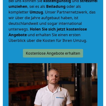
Bei uns können Sie
kostengünstig
und
stressfrei
umziehen
, sei es als
Beiladung
oder als
kompletter
Umzug
. Unser Partnernetzwerk, das
wir über die Jahre aufgebaut haben, ist
deutschlandweit und sogar international
unterwegs.
Holen Sie sich jetzt kostenlose
Angebote
und erhalten Sie einen ersten
Überblick über die Kosten für Ihren Umzug.
Kostenlose Angebote erhalten