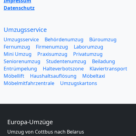
Impressum
Datenschutz
Umzugsservice
Umzugsservice
Behördenumzug
Büroumzug
Fernumzug
Firmenumzug
Laborumzug
Mini Umzug
Praxisumzug
Privatumzug
Seniorenumzug
Studentenumzug
Beiladung
Entrümpelung
Halteverbotszone
Klaviertransport
Möbellift
Haushaltsauflösung
Möbeltaxi
Möbelmitfahrzentrale
Umzugskartons
Europa-Umzüge
Umzug von Cottbus nach Belarus