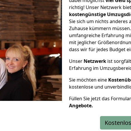
dabei möglichst
viel Geld 
richtig! Unser Netzwerk bi
kostengünstige Umzugsdi
Sie sich um nichts anderes 
Zuhause kümmern müssen. W
umfangreiche Erfahrung m
mit jeglicher Größenordnun
dass wir für jedes Budget 
Unser
Netzwerk
ist sorgfäl
Erfahrung im Umzugsberei
Sie möchten eine
Kostenüb
kostenlose und unverbindli
Füllen Sie jetzt das Formula
Angebote.
Kostenlos