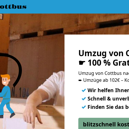
ottbus
Umzug von C
☛ 100 % Gra
Umzug von Cottbus na
➨ Umzüge ab 102€ – Ko
✓
Wir helfen Ihne
✓
Schnell & unverb
✓
Finden Sie das 
blitzschnell ko