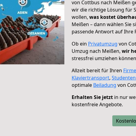
von Cottbus nach Meißen ge
wir die richtige Lösung für
wollen,
was kostet überh
Meißen – dann wählen Sie s
passende Antwort auf Ihre 
Ob ein
Privatumzug
von Cot
Umzug nach Meißen,
wir h
stressfrei umziehen können
Allzeit bereit für Ihren
Firm
Klaviertransport
,
Studente
optimale
Beiladung
von Cot
Erhalten Sie jetzt
in nur we
kostenfreie Angebote.
Kostenlo