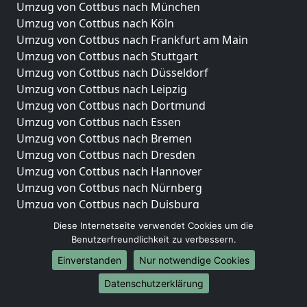
Umzug von Cottbus nach München
Umzug von Cottbus nach Köln
Umzug von Cottbus nach Frankfurt am Main
Umzug von Cottbus nach Stuttgart
Umzug von Cottbus nach Düsseldorf
Umzug von Cottbus nach Leipzig
Umzug von Cottbus nach Dortmund
Umzug von Cottbus nach Essen
Umzug von Cottbus nach Bremen
Umzug von Cottbus nach Dresden
Umzug von Cottbus nach Hannover
Umzug von Cottbus nach Nürnberg
Umzug von Cottbus nach Duisburg
Umzug von Cottbus nach Bochum
Diese Internetseite verwendet Cookies um die
Umzug von Cottbus nach Wuppertal
Benutzerfreundlichkeit zu verbessern.
Umzug von Cottbus nach Bielefeld
Einverstanden
Nur notwendige Cookies
Umzug von Cottbus nach Bonn
Datenschutzerklärung
Umzug von Cottbus nach Münster