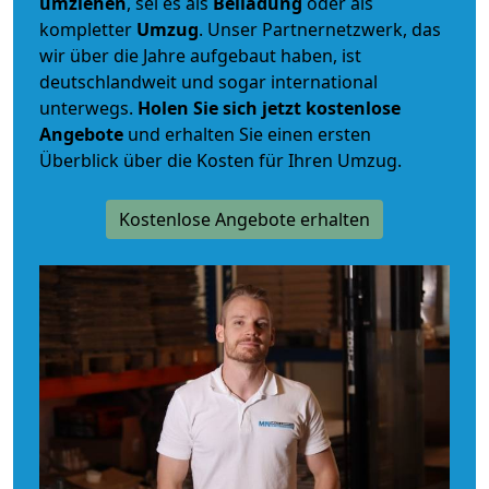
umziehen
, sei es als
Beiladung
oder als
kompletter
Umzug
. Unser Partnernetzwerk, das
wir über die Jahre aufgebaut haben, ist
deutschlandweit und sogar international
unterwegs.
Holen Sie sich jetzt kostenlose
Angebote
und erhalten Sie einen ersten
Überblick über die Kosten für Ihren Umzug.
Kostenlose Angebote erhalten