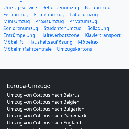
Umzugsservice
Behördenumzug
Büroumzug
Fernumzug
Firmenumzug
Laborumzug
Mini Umzug
Praxisumzug
Privatumzug
Seniorenumzug
Studentenumzug
Beiladung
Entrümpelung
Halteverbotszone
Klaviertransport
Möbellift
Haushaltsauflösung
Möbeltaxi
Möbelmitfahrzentrale
Umzugskartons
Europa-Umzüge
Umzug von Cottbus nach Belarus
Umzug von Cottbus nach Belgien
Umzug von Cottbus nach Bulgarien
Umzug von Cottbus nach Dänemark
Umzug von Cottbus nach England