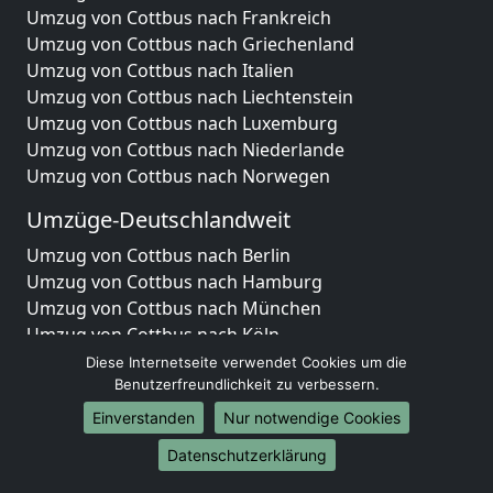
Umzug von Cottbus nach Frankreich
Umzug von Cottbus nach Griechenland
Umzug von Cottbus nach Italien
Umzug von Cottbus nach Liechtenstein
Umzug von Cottbus nach Luxemburg
Umzug von Cottbus nach Niederlande
Umzug von Cottbus nach Norwegen
Umzüge-Deutschlandweit
Umzug von Cottbus nach Berlin
Umzug von Cottbus nach Hamburg
Umzug von Cottbus nach München
Umzug von Cottbus nach Köln
Umzug von Cottbus nach Frankfurt am Main
Diese Internetseite verwendet Cookies um die
Umzug von Cottbus nach Stuttgart
Benutzerfreundlichkeit zu verbessern.
Umzug von Cottbus nach Düsseldorf
Einverstanden
Nur notwendige Cookies
Umzug von Cottbus nach Leipzig
Datenschutzerklärung
Umzug von Cottbus nach Dortmund
Umzug von Cottbus nach Essen