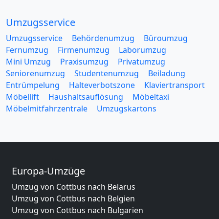
Umzugsservice
Umzugsservice
Behördenumzug
Büroumzug
Fernumzug
Firmenumzug
Laborumzug
Mini Umzug
Praxisumzug
Privatumzug
Seniorenumzug
Studentenumzug
Beiladung
Entrümpelung
Halteverbotszone
Klaviertransport
Möbellift
Haushaltsauflösung
Möbeltaxi
Möbelmitfahrzentrale
Umzugskartons
Europa-Umzüge
Umzug von Cottbus nach Belarus
Umzug von Cottbus nach Belgien
Umzug von Cottbus nach Bulgarien