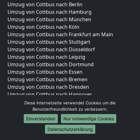
Umzug von Cottbus nach Berlin
Umzug von Cottbus nach Hamburg
Umzug von Cottbus nach München
Umzug von Cottbus nach Köln
Umzug von Cottbus nach Frankfurt am Main
Umzug von Cottbus nach Stuttgart
Umzug von Cottbus nach Düsseldorf
Umzug von Cottbus nach Leipzig
Umzug von Cottbus nach Dortmund
Umzug von Cottbus nach Essen
Umzug von Cottbus nach Bremen
Umzug von Cottbus nach Dresden
Umzug von Cottbus nach Hannover
Umzug von Cottbus nach Nürnberg
Diese Internetseite verwendet Cookies um die
Umzug von Cottbus nach Duisburg
Benutzerfreundlichkeit zu verbessern.
Umzug von Cottbus nach Bochum
Einverstanden
Nur notwendige Cookies
Umzug von Cottbus nach Wuppertal
Datenschutzerklärung
Umzug von Cottbus nach Bielefeld
Umzug von Cottbus nach Bonn