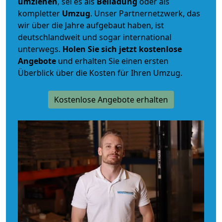
umziehen
, sei es als
Beiladung
oder als
kompletter
Umzug
. Unser Partnernetzwerk, das
wir über die Jahre aufgebaut haben, ist
deutschlandweit und sogar international
unterwegs.
Holen Sie sich jetzt kostenlose
Angebote
und erhalten Sie einen ersten
Überblick über die Kosten für Ihren Umzug.
Kostenlose Angebote erhalten