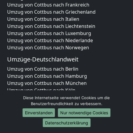
Umzug von Cottbus nach Frankreich
Umzug von Cottbus nach Griechenland
Umzug von Cottbus nach Italien
Umzug von Cottbus nach Liechtenstein
Umzug von Cottbus nach Luxemburg
Umzug von Cottbus nach Niederlande
Umzug von Cottbus nach Norwegen
Umzüge-Deutschlandweit
Umzug von Cottbus nach Berlin
Umzug von Cottbus nach Hamburg
Umzug von Cottbus nach München
Umzug von Cottbus nach Köln
Umzug von Cottbus nach Frankfurt am Main
Diese Internetseite verwendet Cookies um die
Umzug von Cottbus nach Stuttgart
Benutzerfreundlichkeit zu verbessern.
Umzug von Cottbus nach Düsseldorf
Einverstanden
Nur notwendige Cookies
Umzug von Cottbus nach Leipzig
Datenschutzerklärung
Umzug von Cottbus nach Dortmund
Umzug von Cottbus nach Essen