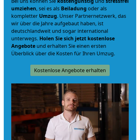
Bei uns können Sie
kostengünstig
und
stressfrei
umziehen
, sei es als
Beiladung
oder als
kompletter
Umzug
. Unser Partnernetzwerk, das
wir über die Jahre aufgebaut haben, ist
deutschlandweit und sogar international
unterwegs.
Holen Sie sich jetzt kostenlose
Angebote
und erhalten Sie einen ersten
Überblick über die Kosten für Ihren Umzug.
Kostenlose Angebote erhalten