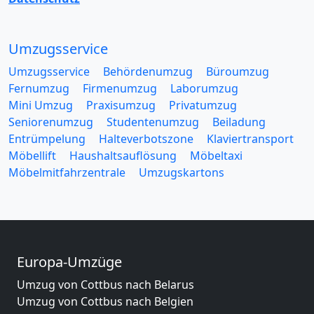
Umzugsservice
Umzugsservice
Behördenumzug
Büroumzug
Fernumzug
Firmenumzug
Laborumzug
Mini Umzug
Praxisumzug
Privatumzug
Seniorenumzug
Studentenumzug
Beiladung
Entrümpelung
Halteverbotszone
Klaviertransport
Möbellift
Haushaltsauflösung
Möbeltaxi
Möbelmitfahrzentrale
Umzugskartons
Europa-Umzüge
Umzug von Cottbus nach Belarus
Umzug von Cottbus nach Belgien