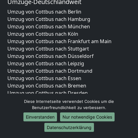
Umzüge-Deutschlandweit
Umzug von Cottbus nach Berlin
Umzug von Cottbus nach Hamburg
Umzug von Cottbus nach München
Umzug von Cottbus nach Köln
Umzug von Cottbus nach Frankfurt am Main
Umzug von Cottbus nach Stuttgart
Umzug von Cottbus nach Düsseldorf
Umzug von Cottbus nach Leipzig
Umzug von Cottbus nach Dortmund
Umzug von Cottbus nach Essen
Umzug von Cottbus nach Bremen
Umzug von Cottbus nach Dresden
Umzug von Cottbus nach Hannover
Diese Internetseite verwendet Cookies um die
Umzug von Cottbus nach Nürnberg
Benutzerfreundlichkeit zu verbessern.
Umzug von Cottbus nach Duisburg
Einverstanden
Nur notwendige Cookies
Umzug von Cottbus nach Bochum
Datenschutzerklärung
Umzug von Cottbus nach Wuppertal
Umzug von Cottbus nach Bielefeld