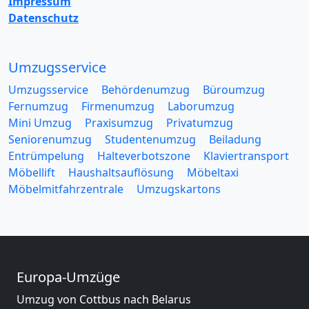
Impressum
Datenschutz
Umzugsservice
Umzugsservice
Behördenumzug
Büroumzug
Fernumzug
Firmenumzug
Laborumzug
Mini Umzug
Praxisumzug
Privatumzug
Seniorenumzug
Studentenumzug
Beiladung
Entrümpelung
Halteverbotszone
Klaviertransport
Möbellift
Haushaltsauflösung
Möbeltaxi
Möbelmitfahrzentrale
Umzugskartons
Europa-Umzüge
Umzug von Cottbus nach Belarus