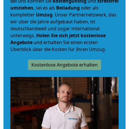
Bei uns können Sie
kostengünstig
und
stressfrei
umziehen
, sei es als
Beiladung
oder als
kompletter
Umzug
. Unser Partnernetzwerk, das
wir über die Jahre aufgebaut haben, ist
deutschlandweit und sogar international
unterwegs.
Holen Sie sich jetzt kostenlose
Angebote
und erhalten Sie einen ersten
Überblick über die Kosten für Ihren Umzug.
Kostenlose Angebote erhalten