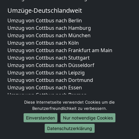
Umzüge-Deutschlandweit
Umzug von Cottbus nach Berlin
Umzug von Cottbus nach Hamburg
Umzug von Cottbus nach München
Umzug von Cottbus nach Köln
Umzug von Cottbus nach Frankfurt am Main
Umzug von Cottbus nach Stuttgart
Umzug von Cottbus nach Düsseldorf
Umzug von Cottbus nach Leipzig
Umzug von Cottbus nach Dortmund
Umzug von Cottbus nach Essen
Umzug von Cottbus nach Bremen
Umzug von Cottbus nach Dresden
Diese Internetseite verwendet Cookies um die
Benutzerfreundlichkeit zu verbessern.
Umzug von Cottbus nach Hannover
Umzug von Cottbus nach Nürnberg
Einverstanden
Nur notwendige Cookies
Umzug von Cottbus nach Duisburg
Datenschutzerklärung
Umzug von Cottbus nach Bochum