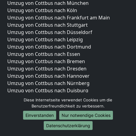
Umzug von Cottbus nach München
Umzug von Cottbus nach Köln
Umzug von Cottbus nach Frankfurt am Main
Umzug von Cottbus nach Stuttgart
Umzug von Cottbus nach Düsseldorf
Umzug von Cottbus nach Leipzig
Umzug von Cottbus nach Dortmund
Umzug von Cottbus nach Essen
Umzug von Cottbus nach Bremen
Umzug von Cottbus nach Dresden
Umzug von Cottbus nach Hannover
Umzug von Cottbus nach Nürnberg
Umzug von Cottbus nach Duisburg
Umzug von Cottbus nach Bochum
Diese Internetseite verwendet Cookies um die
Umzug von Cottbus nach Wuppertal
Benutzerfreundlichkeit zu verbessern.
Umzug von Cottbus nach Bielefeld
Einverstanden
Nur notwendige Cookies
Umzug von Cottbus nach Bonn
Datenschutzerklärung
Umzug von Cottbus nach Münster