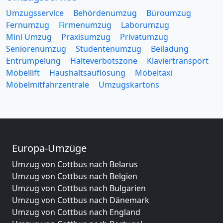
Umzugsservice
Behördenumzug
Büroumzug
Fernumzug
Firmenumzug
Laborumzug
Mini Umzug
Praxisumzug
Privatumzug
Seniorenumzug
Studentenumzug
Beiladung
Entrümpelung
Halteverbotszone
Klaviertransport
Möbellift
Haushaltsauflösung
Möbeltaxi
Möbelmitfahrzentrale
Umzugskartons
Europa-Umzüge
Umzug von Cottbus nach Belarus
Umzug von Cottbus nach Belgien
Umzug von Cottbus nach Bulgarien
Umzug von Cottbus nach Dänemark
Umzug von Cottbus nach England