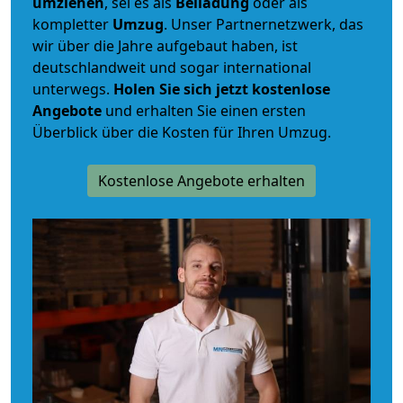
umziehen
, sei es als
Beiladung
oder als
kompletter
Umzug
. Unser Partnernetzwerk, das
wir über die Jahre aufgebaut haben, ist
deutschlandweit und sogar international
unterwegs.
Holen Sie sich jetzt kostenlose
Angebote
und erhalten Sie einen ersten
Überblick über die Kosten für Ihren Umzug.
Kostenlose Angebote erhalten