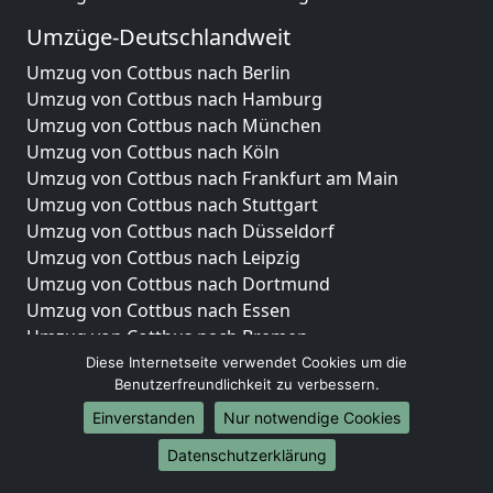
Umzüge-Deutschlandweit
Umzug von Cottbus nach Berlin
Umzug von Cottbus nach Hamburg
Umzug von Cottbus nach München
Umzug von Cottbus nach Köln
Umzug von Cottbus nach Frankfurt am Main
Umzug von Cottbus nach Stuttgart
Umzug von Cottbus nach Düsseldorf
Umzug von Cottbus nach Leipzig
Umzug von Cottbus nach Dortmund
Umzug von Cottbus nach Essen
Umzug von Cottbus nach Bremen
Umzug von Cottbus nach Dresden
Diese Internetseite verwendet Cookies um die
Benutzerfreundlichkeit zu verbessern.
Umzug von Cottbus nach Hannover
Umzug von Cottbus nach Nürnberg
Einverstanden
Nur notwendige Cookies
Umzug von Cottbus nach Duisburg
Datenschutzerklärung
Umzug von Cottbus nach Bochum