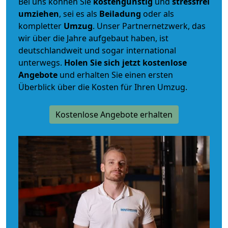
Bei uns können Sie
kostengünstig
und
stressfrei
umziehen
, sei es als
Beiladung
oder als
kompletter
Umzug
. Unser Partnernetzwerk, das
wir über die Jahre aufgebaut haben, ist
deutschlandweit und sogar international
unterwegs.
Holen Sie sich jetzt kostenlose
Angebote
und erhalten Sie einen ersten
Überblick über die Kosten für Ihren Umzug.
Kostenlose Angebote erhalten