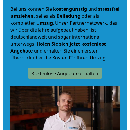
Bei uns können Sie
kostengünstig
und
stressfrei
umziehen
, sei es als
Beiladung
oder als
kompletter
Umzug
. Unser Partnernetzwerk, das
wir über die Jahre aufgebaut haben, ist
deutschlandweit und sogar international
unterwegs.
Holen Sie sich jetzt kostenlose
Angebote
und erhalten Sie einen ersten
Überblick über die Kosten für Ihren Umzug.
Kostenlose Angebote erhalten