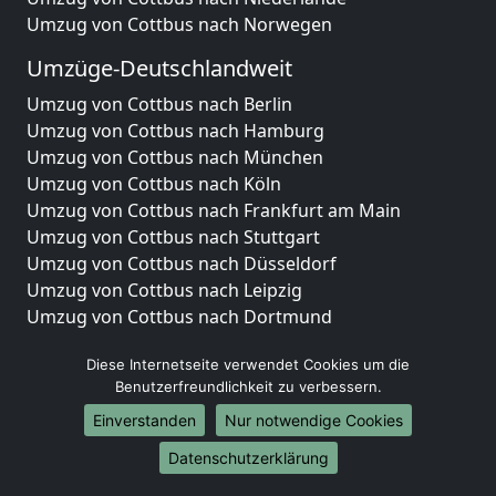
Umzug von Cottbus nach Norwegen
Umzüge-Deutschlandweit
Umzug von Cottbus nach Berlin
Umzug von Cottbus nach Hamburg
Umzug von Cottbus nach München
Umzug von Cottbus nach Köln
Umzug von Cottbus nach Frankfurt am Main
Umzug von Cottbus nach Stuttgart
Umzug von Cottbus nach Düsseldorf
Umzug von Cottbus nach Leipzig
Umzug von Cottbus nach Dortmund
Umzug von Cottbus nach Essen
Diese Internetseite verwendet Cookies um die
Umzug von Cottbus nach Bremen
Benutzerfreundlichkeit zu verbessern.
Umzug von Cottbus nach Dresden
Umzug von Cottbus nach Hannover
Einverstanden
Nur notwendige Cookies
Umzug von Cottbus nach Nürnberg
Datenschutzerklärung
Umzug von Cottbus nach Duisburg