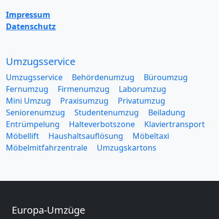
Impressum
Datenschutz
Umzugsservice
Umzugsservice
Behördenumzug
Büroumzug
Fernumzug
Firmenumzug
Laborumzug
Mini Umzug
Praxisumzug
Privatumzug
Seniorenumzug
Studentenumzug
Beiladung
Entrümpelung
Halteverbotszone
Klaviertransport
Möbellift
Haushaltsauflösung
Möbeltaxi
Möbelmitfahrzentrale
Umzugskartons
Europa-Umzüge