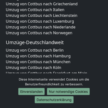
Umzug von Cottbus nach Griechenland
Umzug von Cottbus nach Italien
Umzug von Cottbus nach Liechtenstein
Umzug von Cottbus nach Luxemburg
Umzug von Cottbus nach Niederlande
Umzug von Cottbus nach Norwegen
Umzüge-Deutschlandweit
Umzug von Cottbus nach Berlin
Umzug von Cottbus nach Hamburg
Umzug von Cottbus nach München
Umzug von Cottbus nach Köln
Umzug von Cottbus nach Frankfurt am Main
Umzug von Cottbus nach Stuttgart
Diese Internetseite verwendet Cookies um die
Umzug von Cottbus nach Düsseldorf
Benutzerfreundlichkeit zu verbessern.
Umzug von Cottbus nach Leipzig
Einverstanden
Nur notwendige Cookies
Umzug von Cottbus nach Dortmund
Datenschutzerklärung
Umzug von Cottbus nach Essen
Umzug von Cottbus nach Bremen