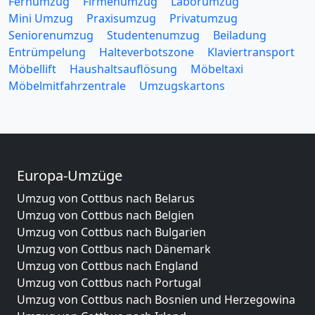
Fernumzug
Firmenumzug
Laborumzug
Mini Umzug
Praxisumzug
Privatumzug
Seniorenumzug
Studentenumzug
Beiladung
Entrümpelung
Halteverbotszone
Klaviertransport
Möbellift
Haushaltsauflösung
Möbeltaxi
Möbelmitfahrzentrale
Umzugskartons
Europa-Umzüge
Umzug von Cottbus nach Belarus
Umzug von Cottbus nach Belgien
Umzug von Cottbus nach Bulgarien
Umzug von Cottbus nach Dänemark
Umzug von Cottbus nach England
Umzug von Cottbus nach Portugal
Umzug von Cottbus nach Bosnien und Herzegowina