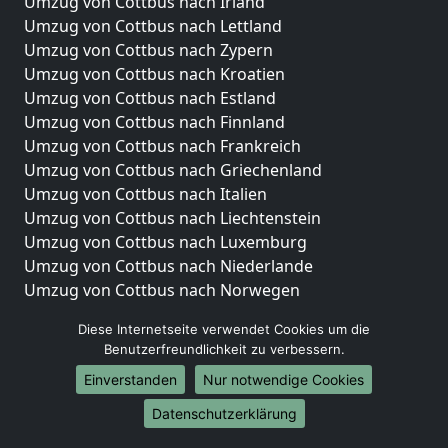
Umzug von Cottbus nach Irland
Umzug von Cottbus nach Lettland
Umzug von Cottbus nach Zypern
Umzug von Cottbus nach Kroatien
Umzug von Cottbus nach Estland
Umzug von Cottbus nach Finnland
Umzug von Cottbus nach Frankreich
Umzug von Cottbus nach Griechenland
Umzug von Cottbus nach Italien
Umzug von Cottbus nach Liechtenstein
Umzug von Cottbus nach Luxemburg
Umzug von Cottbus nach Niederlande
Umzug von Cottbus nach Norwegen
Umzüge-Deutschlandweit
Diese Internetseite verwendet Cookies um die
Benutzerfreundlichkeit zu verbessern.
Umzug von Cottbus nach Berlin
Einverstanden
Nur notwendige Cookies
Umzug von Cottbus nach Hamburg
Umzug von Cottbus nach München
Datenschutzerklärung
Umzug von Cottbus nach Köln