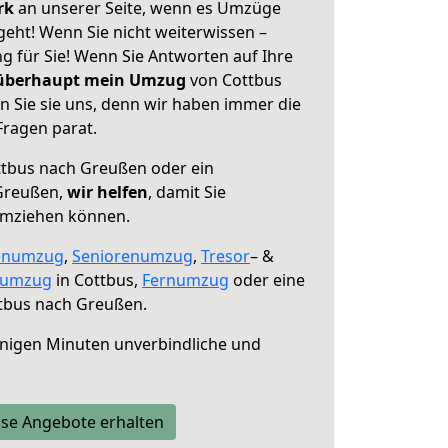
erk
an unserer Seite, wenn es Umzüge
eht! Wenn Sie nicht weiterwissen –
ng für Sie! Wenn Sie Antworten auf Ihre
 überhaupt mein Umzug
von Cottbus
 Sie sie uns, denn wir haben immer die
Fragen parat.
tbus nach Greußen oder ein
Greußen,
wir helfen
, damit Sie
umziehen können.
enumzug
,
Seniorenumzug
,
Tresor
– &
numzug
in Cottbus,
Fernumzug
oder eine
tbus nach Greußen.
nigen Minuten unverbindliche und
se Angebote erhalten