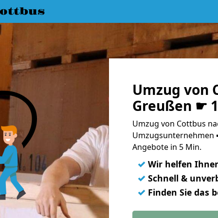
ottbus
Umzug von C
Greußen ☛ 1
Umzug von Cottbus nac
Umzugsunternehmen ➨
Angebote in 5 Min.
✓
Wir helfen Ihne
✓
Schnell & unverb
✓
Finden Sie das 