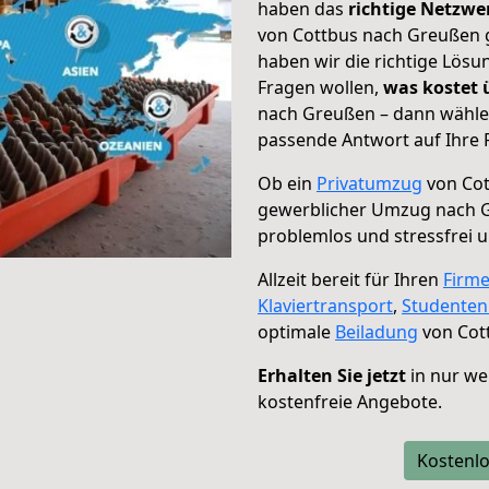
haben das
richtige Netzw
von Cottbus nach Greußen g
haben wir die richtige Lösu
Fragen wollen,
was kostet
nach Greußen – dann wählen
passende Antwort auf Ihre 
Ob ein
Privatumzug
von Cot
gewerblicher Umzug nach 
problemlos und stressfrei 
Allzeit bereit für Ihren
Firm
Klaviertransport
,
Studente
optimale
Beiladung
von Cot
Erhalten Sie jetzt
in nur we
kostenfreie Angebote.
Kostenlo