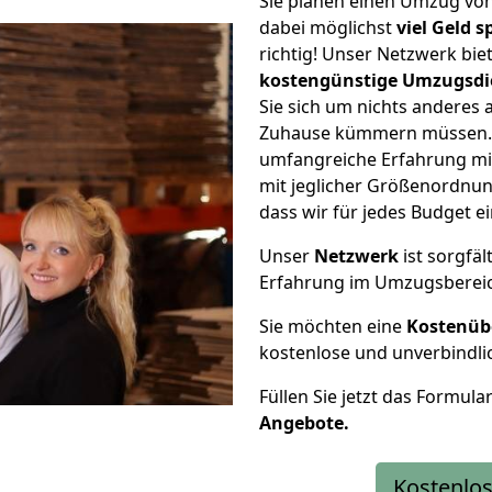
Sie planen einen Umzug vo
dabei möglichst
viel Geld 
richtig! Unser Netzwerk bi
kostengünstige Umzugsdi
Sie sich um nichts anderes 
Zuhause kümmern müssen. W
umfangreiche Erfahrung m
mit jeglicher Größenordnun
dass wir für jedes Budget 
Unser
Netzwerk
ist sorgfäl
Erfahrung im Umzugsberei
Sie möchten eine
Kostenüb
kostenlose und unverbindli
Füllen Sie jetzt das Formula
Angebote.
Kostenlos