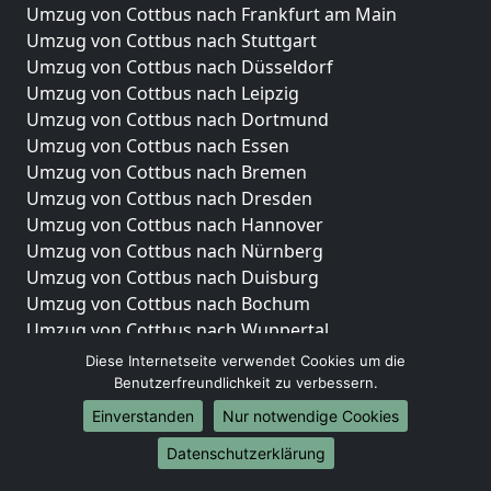
Umzug von Cottbus nach Frankfurt am Main
Umzug von Cottbus nach Stuttgart
Umzug von Cottbus nach Düsseldorf
Umzug von Cottbus nach Leipzig
Umzug von Cottbus nach Dortmund
Umzug von Cottbus nach Essen
Umzug von Cottbus nach Bremen
Umzug von Cottbus nach Dresden
Umzug von Cottbus nach Hannover
Umzug von Cottbus nach Nürnberg
Umzug von Cottbus nach Duisburg
Umzug von Cottbus nach Bochum
Umzug von Cottbus nach Wuppertal
Umzug von Cottbus nach Bielefeld
Diese Internetseite verwendet Cookies um die
Umzug von Cottbus nach Bonn
Benutzerfreundlichkeit zu verbessern.
Umzug von Cottbus nach Münster
Einverstanden
Nur notwendige Cookies
Internationale-Umzüge
Datenschutzerklärung
Umzug von Cottbus nach Brasilien