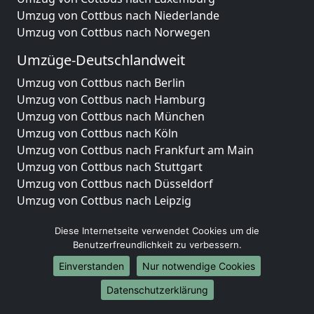
Umzug von Cottbus nach Niederlande
Umzug von Cottbus nach Norwegen
Umzüge-Deutschlandweit
Umzug von Cottbus nach Berlin
Umzug von Cottbus nach Hamburg
Umzug von Cottbus nach München
Umzug von Cottbus nach Köln
Umzug von Cottbus nach Frankfurt am Main
Umzug von Cottbus nach Stuttgart
Umzug von Cottbus nach Düsseldorf
Umzug von Cottbus nach Leipzig
Umzug von Cottbus nach Dortmund
Diese Internetseite verwendet Cookies um die
Umzug von Cottbus nach Essen
Benutzerfreundlichkeit zu verbessern.
Umzug von Cottbus nach Bremen
Umzug von Cottbus nach Dresden
Einverstanden
Nur notwendige Cookies
Umzug von Cottbus nach Hannover
Datenschutzerklärung
Umzug von Cottbus nach Nürnberg