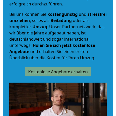
erfolgreich durchzuführen.
Bei uns können Sie
kostengünstig
und
stressfrei
umziehen
, sei es als
Beiladung
oder als
kompletter
Umzug
. Unser Partnernetzwerk, das
wir über die Jahre aufgebaut haben, ist
deutschlandweit und sogar international
unterwegs.
Holen Sie sich jetzt kostenlose
Angebote
und erhalten Sie einen ersten
Überblick über die Kosten für Ihren Umzug.
Kostenlose Angebote erhalten