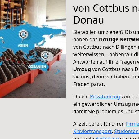
von Cottbus n
Donau
Sie wollen umziehen? Ob um
haben das
richtige Netzw
von Cottbus nach Dillingen 
weiterwissen – haben wir di
Antworten auf Ihre Fragen 
Umzug
von Cottbus nach Di
sie uns, denn wir haben im
Fragen parat.
Ob ein
Privatumzug
von Cot
ein gewerblicher Umzug nac
damit Sie problemlos und s
Allzeit bereit für Ihren
Firm
Klaviertransport
,
Studente
optimale
Beiladung
von Cott