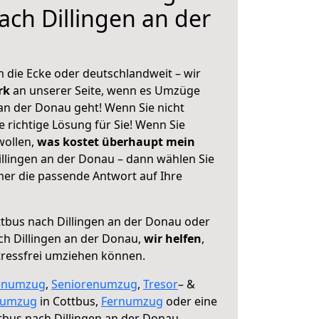
ach Dillingen an der
 die Ecke oder deutschlandweit – wir
erk
an unserer Seite, wenn es Umzüge
an der Donau geht! Wenn Sie nicht
e richtige Lösung für Sie! Wenn Sie
wollen,
was kostet überhaupt mein
llingen an der Donau – dann wählen Sie
mer die passende Antwort auf Ihre
tbus nach Dillingen an der Donau oder
h Dillingen an der Donau,
wir helfen
,
tressfrei umziehen können.
enumzug
,
Seniorenumzug
,
Tresor
– &
numzug
in Cottbus,
Fernumzug
oder eine
bus nach Dillingen an der Donau.