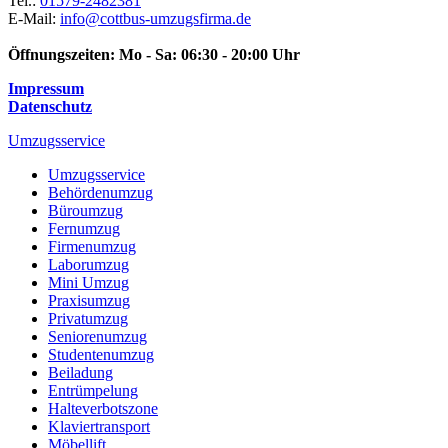
Tel.:
01579-2482381
E-Mail:
info@cottbus-umzugsfirma.de
Öffnungszeiten:
Mo - Sa: 06:30 - 20:00 Uhr
Impressum
Datenschutz
Umzugsservice
Umzugsservice
Behördenumzug
Büroumzug
Fernumzug
Firmenumzug
Laborumzug
Mini Umzug
Praxisumzug
Privatumzug
Seniorenumzug
Studentenumzug
Beiladung
Entrümpelung
Halteverbotszone
Klaviertransport
Möbellift