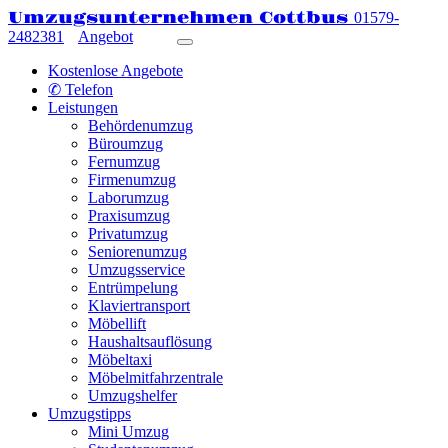
Umzugsunternehmen Cottbus
01579-
2482381
Angebot
Kostenlose Angebote
✆ Telefon
Leistungen
Behördenumzug
Büroumzug
Fernumzug
Firmenumzug
Laborumzug
Praxisumzug
Privatumzug
Seniorenumzug
Umzugsservice
Entrümpelung
Klaviertransport
Möbellift
Haushaltsauflösung
Möbeltaxi
Möbelmitfahrzentrale
Umzugshelfer
Umzugstipps
Mini Umzug