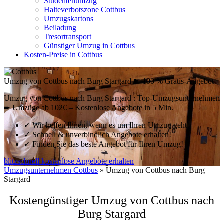
Studentenumzug
Halteverbotszone Cottbus
Umzugskartons
Beiladung
Tresortransport
Günstiger Umzug in Cottbus
Kosten-Preise in Cottbus
Umzug von Cottbus nach Burg Stargard ☛ 100 % Gratis-Angebot
Umzug von Cottbus nach Burg Stargard : Top-Umzugsunternehmen
➨ Umzüge ab 102€ – Kostenlose Angebote in 5 Min.
✓
Wir helfen Ihnen, wenn es um Ihren Umzug geht!
✓
Schnell & unverbindlich Angebote erhalten!
✓
Finden Sie das beste Angebot für Ihren Umzug!
blitzschnell kostenlose Angebote erhalten
Umzugsunternehmen Cottbus
»
Umzug von Cottbus nach Burg
Stargard
Kostengünstiger Umzug von Cottbus nach
Burg Stargard