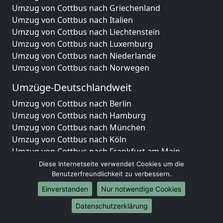
Umzug von Cottbus nach Griechenland
Umzug von Cottbus nach Italien
Umzug von Cottbus nach Liechtenstein
Umzug von Cottbus nach Luxemburg
Umzug von Cottbus nach Niederlande
Umzug von Cottbus nach Norwegen
Umzüge-Deutschlandweit
Umzug von Cottbus nach Berlin
Umzug von Cottbus nach Hamburg
Umzug von Cottbus nach München
Umzug von Cottbus nach Köln
Umzug von Cottbus nach Frankfurt am Main
Umzug von Cottbus nach Stuttgart
Diese Internetseite verwendet Cookies um die
Umzug von Cottbus nach Düsseldorf
Benutzerfreundlichkeit zu verbessern.
Umzug von Cottbus nach Leipzig
Einverstanden
Nur notwendige Cookies
Umzug von Cottbus nach Dortmund
Datenschutzerklärung
Umzug von Cottbus nach Essen
Umzug von Cottbus nach Bremen