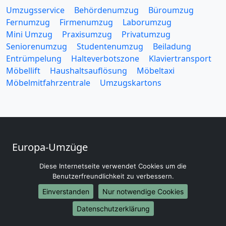
Umzugsservice
Behördenumzug
Büroumzug
Fernumzug
Firmenumzug
Laborumzug
Mini Umzug
Praxisumzug
Privatumzug
Seniorenumzug
Studentenumzug
Beiladung
Entrümpelung
Halteverbotszone
Klaviertransport
Möbellift
Haushaltsauflösung
Möbeltaxi
Möbelmitfahrzentrale
Umzugskartons
Europa-Umzüge
Umzug von Cottbus nach Belarus
Diese Internetseite verwendet Cookies um die
Umzug von Cottbus nach Belgien
Benutzerfreundlichkeit zu verbessern.
Umzug von Cottbus nach Bulgarien
Einverstanden
Nur notwendige Cookies
Umzug von Cottbus nach Dänemark
Datenschutzerklärung
Umzug von Cottbus nach England
Umzug von Cottbus nach Portugal