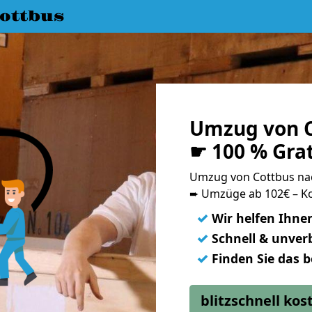
ottbus
Umzug von 
☛ 100 % Gra
Umzug von Cottbus n
➨ Umzüge ab 102€ – Ko
✓
Wir helfen Ihne
✓
Schnell & unverb
✓
Finden Sie das 
blitzschnell ko