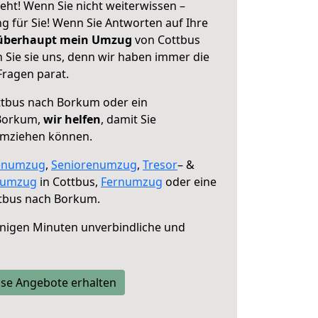
ht! Wenn Sie nicht weiterwissen –
ng für Sie! Wenn Sie Antworten auf Ihre
 überhaupt mein Umzug
von Cottbus
Sie sie uns, denn wir haben immer die
Fragen parat.
tbus nach Borkum oder ein
Borkum,
wir helfen
, damit Sie
umziehen können.
enumzug
,
Seniorenumzug
,
Tresor
– &
numzug
in Cottbus,
Fernumzug
oder eine
tbus nach Borkum.
nigen Minuten unverbindliche und
se Angebote erhalten