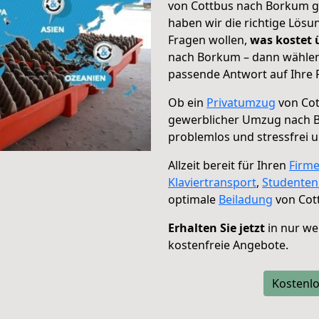
von Cottbus nach Borkum ge
haben wir die richtige Lösu
Fragen wollen,
was kostet
nach Borkum – dann wählen 
passende Antwort auf Ihre 
Ob ein
Privatumzug
von Cot
gewerblicher Umzug nach 
problemlos und stressfrei 
Allzeit bereit für Ihren
Firm
Klaviertransport
,
Studente
optimale
Beiladung
von Cot
Erhalten Sie jetzt
in nur we
kostenfreie Angebote.
Kostenlo