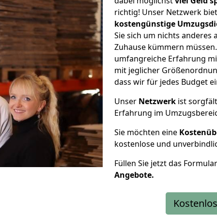
dabei möglichst
viel Geld 
richtig! Unser Netzwerk bi
kostengünstige Umzugsdi
Sie sich um nichts anderes 
Zuhause kümmern müssen. W
umfangreiche Erfahrung m
mit jeglicher Größenordnun
dass wir für jedes Budget 
Unser
Netzwerk
ist sorgfäl
Erfahrung im Umzugsberei
Sie möchten eine
Kostenüb
kostenlose und unverbindli
Füllen Sie jetzt das Formula
Angebote.
Kostenlos