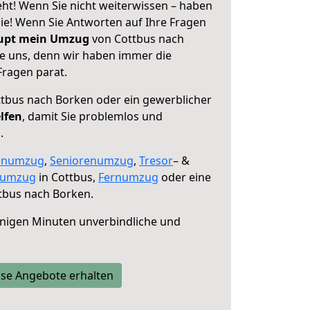
ht! Wenn Sie nicht weiterwissen – haben
 Sie! Wenn Sie Antworten auf Ihre Fragen
aupt mein Umzug
von Cottbus nach
ie uns, denn wir haben immer die
Fragen parat.
tbus nach Borken oder ein gewerblicher
lfen
, damit Sie problemlos und
.
enumzug
,
Seniorenumzug
,
Tresor
– &
numzug
in Cottbus,
Fernumzug
oder eine
tbus nach Borken.
nigen Minuten unverbindliche und
se Angebote erhalten