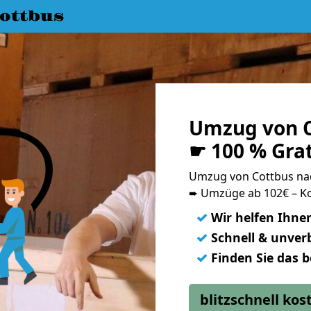
ottbus
Umzug von C
☛ 100 % Gra
Umzug von Cottbus na
➨ Umzüge ab 102€ – Ko
✓
Wir helfen Ihne
✓
Schnell & unverb
✓
Finden Sie das 
blitzschnell ko