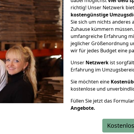
dabei möglichst
viel Geld 
richtig! Unser Netzwerk bi
kostengünstige Umzugsdi
Sie sich um nichts anderes 
Zuhause kümmern müssen. W
umfangreiche Erfahrung mi
jeglicher Größenordnung u
wir für jedes Budget eine 
Unser
Netzwerk
ist sorgfäl
Erfahrung im Umzugsberei
Sie möchten eine
Kostenüb
kostenlose und unverbindli
Füllen Sie jetzt das Formula
Angebote.
Kostenlos