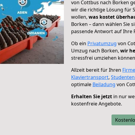
von Cottbus nach Borken ge
wir die richtige Lösung für
wollen,
was kostet überh
Borken – dann wählen Sie s
passende Antwort auf Ihre 
Ob ein
Privatumzug
von Cot
Umzug nach Borken,
wir he
stressfrei umziehen können
Allzeit bereit für Ihren
Firm
Klaviertransport
,
Studente
optimale
Beiladung
von Cot
Erhalten Sie jetzt
in nur we
kostenfreie Angebote.
Kostenlo