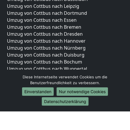
Umzug von Cottbus nach Leipzig
Umzug von Cottbus nach Dortmund
Umzug von Cottbus nach Essen
Umzug von Cottbus nach Bremen
Umzug von Cottbus nach Dresden
Umzug von Cottbus nach Hannover
Umzug von Cottbus nach Nürnberg
Umzug von Cottbus nach Duisburg
Umzug von Cottbus nach Bochum
Umzug von Cottbus nach Wuppertal
Umzug von Cottbus nach Bielefeld
Diese Internetseite verwendet Cookies um die
Umzug von Cottbus nach Bonn
Benutzerfreundlichkeit zu verbessern.
Umzug von Cottbus nach Münster
Einverstanden
Nur notwendige Cookies
Internationale-Umzüge
Datenschutzerklärung
Umzug von Cottbus nach Brasilien
Umzug von Cottbus nach Brunei Darussalam
Umzug von Cottbus nach Burkina Faso