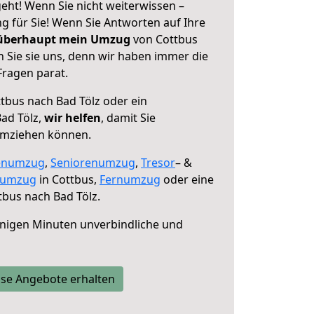
eht! Wenn Sie nicht weiterwissen –
ng für Sie! Wenn Sie Antworten auf Ihre
 überhaupt mein Umzug
von Cottbus
 Sie sie uns, denn wir haben immer die
Fragen parat.
tbus nach Bad Tölz oder ein
ad Tölz,
wir helfen
, damit Sie
umziehen können.
enumzug
,
Seniorenumzug
,
Tresor
– &
numzug
in Cottbus,
Fernumzug
oder eine
bus nach Bad Tölz.
nigen Minuten unverbindliche und
se Angebote erhalten