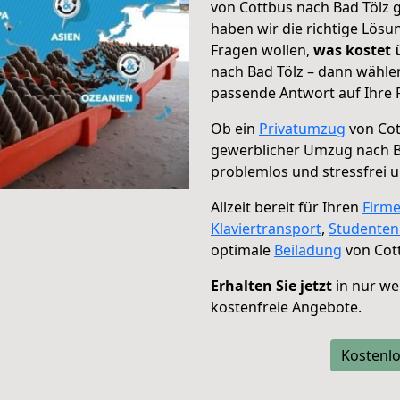
von Cottbus nach Bad Tölz g
haben wir die richtige Lösu
Fragen wollen,
was kostet
nach Bad Tölz – dann wählen
passende Antwort auf Ihre 
Ob ein
Privatumzug
von Cot
gewerblicher Umzug nach B
problemlos und stressfrei 
Allzeit bereit für Ihren
Firm
Klaviertransport
,
Studente
optimale
Beiladung
von Cott
Erhalten Sie jetzt
in nur we
kostenfreie Angebote.
Kostenlo