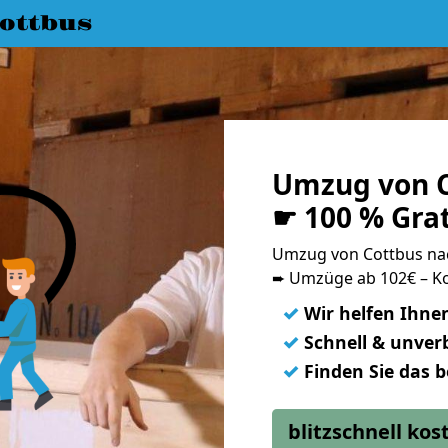
ottbus
Umzug von C
☛ 100 % Gra
Umzug von Cottbus na
➨ Umzüge ab 102€ – Ko
✓
Wir helfen Ihne
✓
Schnell & unverb
✓
Finden Sie das 
blitzschnell ko