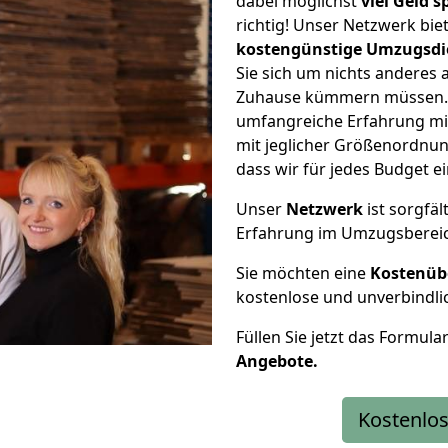
dabei möglichst
viel Geld 
richtig! Unser Netzwerk bi
kostengünstige Umzugsdi
Sie sich um nichts anderes 
Zuhause kümmern müssen. W
umfangreiche Erfahrung mi
mit jeglicher Größenordnun
dass wir für jedes Budget 
Unser
Netzwerk
ist sorgfäl
Erfahrung im Umzugsberei
Sie möchten eine
Kostenüb
kostenlose und unverbindli
Füllen Sie jetzt das Formula
Angebote.
Kostenlos