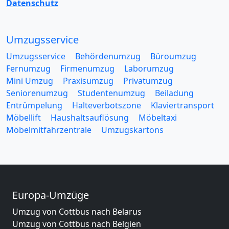
Datenschutz
Umzugsservice
Umzugsservice
Behördenumzug
Büroumzug
Fernumzug
Firmenumzug
Laborumzug
Mini Umzug
Praxisumzug
Privatumzug
Seniorenumzug
Studentenumzug
Beiladung
Entrümpelung
Halteverbotszone
Klaviertransport
Möbellift
Haushaltsauflösung
Möbeltaxi
Möbelmitfahrzentrale
Umzugskartons
Europa-Umzüge
Umzug von Cottbus nach Belarus
Umzug von Cottbus nach Belgien