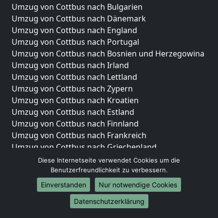
Umzug von Cottbus nach Bulgarien
Umzug von Cottbus nach Dänemark
Umzug von Cottbus nach England
Umzug von Cottbus nach Portugal
Umzug von Cottbus nach Bosnien und Herzegowina
Umzug von Cottbus nach Irland
Umzug von Cottbus nach Lettland
Umzug von Cottbus nach Zypern
Umzug von Cottbus nach Kroatien
Umzug von Cottbus nach Estland
Umzug von Cottbus nach Finnland
Umzug von Cottbus nach Frankreich
Umzug von Cottbus nach Griechenland
Umzug von Cottbus nach Italien
Diese Internetseite verwendet Cookies um die
Umzug von Cottbus nach Liechtenstein
Benutzerfreundlichkeit zu verbessern.
Umzug von Cottbus nach Luxemburg
Einverstanden
Nur notwendige Cookies
Umzug von Cottbus nach Niederlande
Datenschutzerklärung
Umzug von Cottbus nach Norwegen