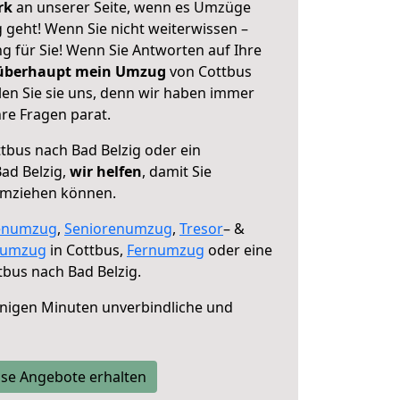
erk
an unserer Seite, wenn es Umzüge
 geht! Wenn Sie nicht weiterwissen –
ng für Sie! Wenn Sie Antworten auf Ihre
 überhaupt mein Umzug
von Cottbus
len Sie sie uns, denn wir haben immer
re Fragen parat.
tbus nach Bad Belzig oder ein
ad Belzig,
wir helfen
, damit Sie
umziehen können.
enumzug
,
Seniorenumzug
,
Tresor
– &
numzug
in Cottbus,
Fernumzug
oder eine
bus nach Bad Belzig.
nigen Minuten unverbindliche und
se Angebote erhalten