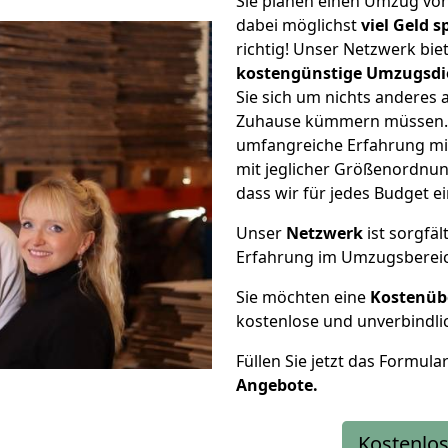
Sie planen einen Umzug vo
dabei möglichst
viel Geld 
richtig! Unser Netzwerk bi
kostengünstige Umzugsdi
Sie sich um nichts anderes 
Zuhause kümmern müssen. W
umfangreiche Erfahrung mi
mit jeglicher Größenordnun
dass wir für jedes Budget 
Unser
Netzwerk
ist sorgfäl
Erfahrung im Umzugsberei
Sie möchten eine
Kostenüb
kostenlose und unverbindli
Füllen Sie jetzt das Formula
Angebote.
Kostenlos