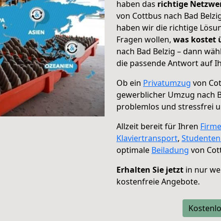
haben das
richtige Netzw
von Cottbus nach Bad Belzig
haben wir die richtige Lösu
Fragen wollen,
was kostet
nach Bad Belzig – dann wäh
die passende Antwort auf Ih
Ob ein
Privatumzug
von Cot
gewerblicher Umzug nach B
problemlos und stressfrei 
Allzeit bereit für Ihren
Firm
Klaviertransport
,
Studente
optimale
Beiladung
von Cott
Erhalten Sie jetzt
in nur we
kostenfreie Angebote.
Kostenlo