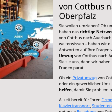
von Cottbus n
Oberpfalz
Sie wollen umziehen? Ob um
haben das
richtige Netzw
von Cottbus nach Auerbach 
weiterwissen – haben wir di
Antworten auf Ihre Fragen 
Umzug
von Cottbus nach Au
Sie sie uns, denn wir haben
Fragen parat.
Ob ein
Privatumzug
von Cot
oder ein gewerblicher Umzu
helfen
, damit Sie probleml
Allzeit bereit für Ihren
Firm
Klaviertransport
,
Studente
optimale
Beiladung
von Cott