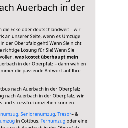
ach Auerbach in der
 die Ecke oder deutschlandweit – wir
erk
an unserer Seite, wenn es Umzüge
in der Oberpfalz geht! Wenn Sie nicht
e richtige Lösung für Sie! Wenn Sie
wollen,
was kostet überhaupt mein
erbach in der Oberpfalz – dann wählen
 immer die passende Antwort auf Ihre
tbus nach Auerbach in der Oberpfalz
g nach Auerbach in der Oberpfalz,
wir
os und stressfrei umziehen können.
enumzug
,
Seniorenumzug
,
Tresor
– &
numzug
in Cottbus,
Fernumzug
oder eine
bus nach Auerbach in der Oberpfalz.