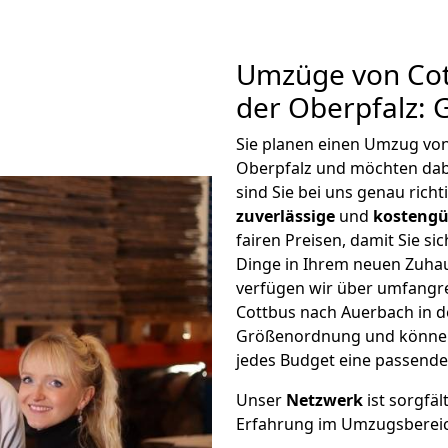
Umzüge von Cot
der Oberpfalz: 
Sie planen einen Umzug von
Oberpfalz und möchten dab
sind Sie bei uns genau rich
zuverlässige
und
kostengü
fairen Preisen, damit Sie si
Dinge in Ihrem neuen Zuh
verfügen wir über umfangr
Cottbus nach Auerbach in de
Größenordnung und können 
jedes Budget eine passende
Unser
Netzwerk
ist sorgfäl
Erfahrung im Umzugsberei