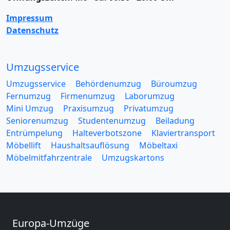
Impressum
Datenschutz
Umzugsservice
Umzugsservice
Behördenumzug
Büroumzug
Fernumzug
Firmenumzug
Laborumzug
Mini Umzug
Praxisumzug
Privatumzug
Seniorenumzug
Studentenumzug
Beiladung
Entrümpelung
Halteverbotszone
Klaviertransport
Möbellift
Haushaltsauflösung
Möbeltaxi
Möbelmitfahrzentrale
Umzugskartons
Europa-Umzüge